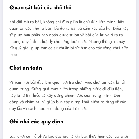
Quan sát bài của đối thủ
Khi đối thủ ra bài, không chỉ đơn giản là chờ đến lượt mình, hãy
quan sát cách họ ra bài, tốc độ ra bài và cảm xúc của họ. Điều này
sẽ giúp bạn phần nào đoán được sơ bộ về bài của họ và đưa ra
những quyết định hợp lý cho từng lượt chơi. Những thông tin này
rất quý giá, giúp bạn có sự chuẩn bị tốt hơn cho các vòng chơi tiếp
theo.
Chơi an toàn
Vì bạn mới bắt đầu làm quen với trò chơi, việc chơi an toàn là rất
quan trọng. Đừng quá mạo hiểm trong những nước đi đầu tiên,
hãy từ từ tìm hiểu và xây dựng chiến lược của riêng mình. Dịu
dàng và chậm rãi sẽ giúp bạn xây dựng khái niệm rõ ràng về các
quy tắc và cách thức hoạt động của trò chơi.
Ghi nhớ các quy định
Luật chơi có thể phức tạp, đặc biệt là khi bạn thực hiện các luật chơi