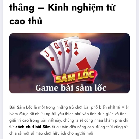
thắng – Kinh nghiệm từ
cao thủ
Bài Sâm Lốc
là một trong những trò chơi bài phổ biến nhất tại Việt
Nam được rất nhiều người yêu thích nhờ vào tính đơn giản và tính
giải trí cao.Trong bài viết này, chúng ta sẽ cùng nhau khám phá chi
tiết
cách chơi bài Sâm
từ cơ bản đến nâng cao, đồng thời cũng sẽ
chia sẻ một số mẹo chơi hữu ích cho người mới.