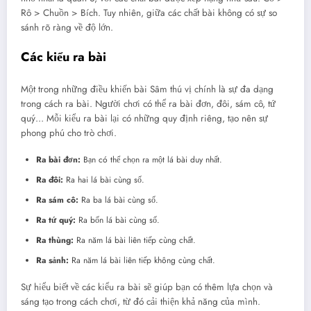
Rô > Chuồn > Bích. Tuy nhiên, giữa các chất bài không có sự so
sánh rõ ràng về độ lớn.
Các kiểu ra bài
Một trong những điều khiến bài Sâm thú vị chính là sự đa dạng
trong cách ra bài. Người chơi có thể ra bài đơn, đôi, sám cô, tứ
quý… Mỗi kiểu ra bài lại có những quy định riêng, tạo nên sự
phong phú cho trò chơi.
Ra bài đơn:
Bạn có thể chọn ra một lá bài duy nhất.
Ra đôi:
Ra hai lá bài cùng số.
Ra sám cô:
Ra ba lá bài cùng số.
Ra tứ quý:
Ra bốn lá bài cùng số.
Ra thùng:
Ra năm lá bài liên tiếp cùng chất.
Ra sảnh:
Ra năm lá bài liên tiếp không cùng chất.
Sự hiểu biết về các kiểu ra bài sẽ giúp bạn có thêm lựa chọn và
sáng tạo trong cách chơi, từ đó cải thiện khả năng của mình.