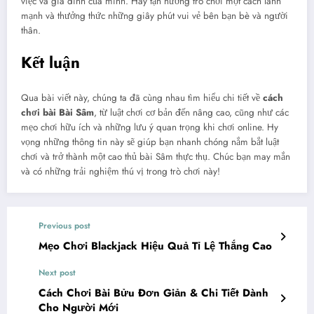
việc và gia đình của mình. Hãy tận hưởng trò chơi một cách lành
mạnh và thưởng thức những giây phút vui vẻ bên bạn bè và người
thân.
Kết luận
Qua bài viết này, chúng ta đã cùng nhau tìm hiểu chi tiết về
cách
chơi bài Bài Sâm
, từ luật chơi cơ bản đến nâng cao, cũng như các
mẹo chơi hữu ích và những lưu ý quan trọng khi chơi online. Hy
vọng những thông tin này sẽ giúp bạn nhanh chóng nắm bắt luật
chơi và trở thành một cao thủ bài Sâm thực thụ. Chúc bạn may mắn
và có những trải nghiệm thú vị trong trò chơi này!
Previous post
Mẹo Chơi Blackjack Hiệu Quả Tỉ Lệ Thắng Cao
Next post
Cách Chơi Bài Bửu Đơn Giản & Chi Tiết Dành
Cho Người Mới