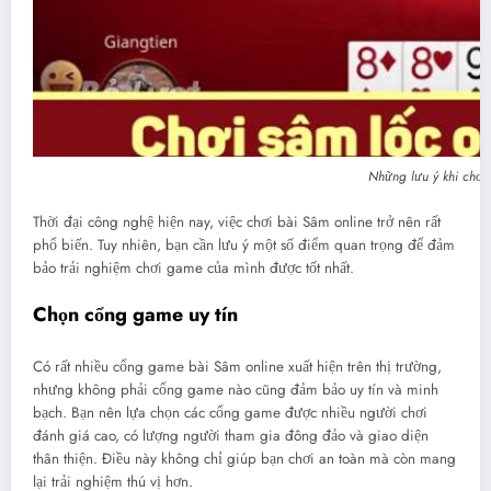
Những lưu ý khi chơi
Thời đại công nghệ hiện nay, việc chơi bài Sâm online trở nên rất
phổ biến. Tuy nhiên, bạn cần lưu ý một số điểm quan trọng để đảm
bảo trải nghiệm chơi game của mình được tốt nhất.
Chọn cổng game uy tín
Có rất nhiều cổng game bài Sâm online xuất hiện trên thị trường,
nhưng không phải cổng game nào cũng đảm bảo uy tín và minh
bạch. Bạn nên lựa chọn các cổng game được nhiều người chơi
đánh giá cao, có lượng người tham gia đông đảo và giao diện
thân thiện. Điều này không chỉ giúp bạn chơi an toàn mà còn mang
lại trải nghiệm thú vị hơn.