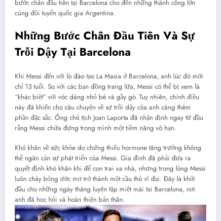
bước chân đầu tiên tại Barcelona cho đến những thành công lớn
cùng đội tuyển quốc gia Argentina.
Những Bước Chân Đầu Tiên Và Sự
Trỗi Dậy Tại Barcelona
Khi Messi đến với lò đào tạo La Masia ở Barcelona, anh lúc đó mới
chỉ 13 tuổi. So với các bạn đồng trang lứa, Messi có thể bị xem là
“khác biệt” với vóc dáng nhỏ bé và gầy gò. Tuy nhiên, chính điều
này đã khiến cho câu chuyện về sự trỗi dậy của anh càng thêm
phần đặc sắc. Ông chủ tịch Joan Laporta đã nhận định ngay từ đầu
rằng Messi chứa đựng trong mình một tiềm năng vô hạn.
Khó khăn về sức khỏe do chứng thiếu hormone tăng trưởng không
thể ngăn cản sự phát triển của Messi. Gia đình đã phải đưa ra
quyết định khó khăn khi để con trai xa nhà, nhưng trong lòng Messi
luôn cháy bỏng ước mơ trở thành một cầu thủ vĩ đại. Đây là khởi
đầu cho những ngày tháng luyện tập miệt mài tại Barcelona, nơi
anh đã học hỏi và hoàn thiện bản thân.