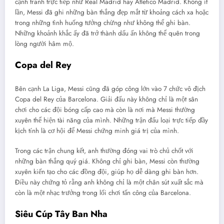
cạnh tranh trực tiếp như Real Madrid hay Atletico Madrid. Không ít
lần, Messi đã ghi những bàn thắng đẹp mắt từ khoảng cách xa hoặc
trong những tình huống tưởng chừng như không thể ghi bàn.
Những khoảnh khắc ấy đã trở thành dấu ấn không thể quên trong
lòng người hâm mộ.
Copa del Rey
Bên cạnh La Liga, Messi cũng đã góp công lớn vào 7 chức vô địch
Copa del Rey của Barcelona. Giải đấu này không chỉ là một sân
chơi cho các đội bóng cấp cao mà còn là nơi mà Messi thường
xuyên thể hiện tài năng của mình. Những trận đấu loại trực tiếp đầy
kịch tính là cơ hội để Messi chứng minh giá trị của mình.
Trong các trận chung kết, anh thường đóng vai trò chủ chốt với
những bàn thắng quý giá. Không chỉ ghi bàn, Messi còn thường
xuyên kiến tạo cho các đồng đội, giúp họ dễ dàng ghi bàn hơn.
Điều này chứng tỏ rằng anh không chỉ là một chân sút xuất sắc mà
còn là một nhạc trưởng trong lối chơi tấn công của Barcelona.
Siêu Cúp Tây Ban Nha