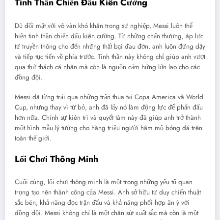
Tinh Thần Chiến Đấu Kiên Cường
Dù đối mặt với vô vàn khó khăn trong sự nghiệp, Messi luôn thể
hiện tinh thần chiến đấu kiên cường. Từ những chấn thương, áp lực
từ truyền thông cho đến những thất bại đau đớn, anh luôn đứng dậy
và tiếp tục tiến về phía trước. Tinh thần này không chỉ giúp anh vượt
qua thử thách cá nhân mà còn là nguồn cảm hứng lớn lao cho các
đồng đội.
Messi đã từng trải qua những trận thua tại Copa America và World
Cup, nhưng thay vì từ bỏ, anh đã lấy nó làm động lực để phấn đấu
hơn nữa. Chính sự kiên trì và quyết tâm này đã giúp anh trở thành
một hình mẫu lý tưởng cho hàng triệu người hâm mộ bóng đá trên
toàn thế giới.
Lối Chơi Thông Minh
Cuối cùng, lối chơi thông minh là một trong những yếu tố quan
trọng tạo nên thành công của Messi. Anh sở hữu tư duy chiến thuật
sắc bén, khả năng đọc trận đấu và khả năng phối hợp ăn ý với
đồng đội. Messi không chỉ là một chân sút xuất sắc mà còn là một