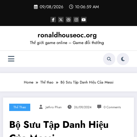
Skip
09/08/2026
10:07:00 AM
to
content
ronaldhouseoc.org
Thế giới game online – Game đổi thưởng
Home
Thể thao
Bộ Sưu Tập Danh Hiệu Của Messi
Thể Thao
Jethro Phan
26/09/2024
0 Comments
Bộ Sưu Tập Danh Hiệu