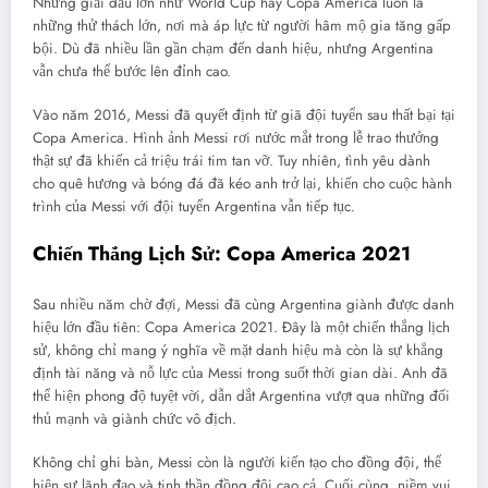
Những giải đấu lớn như World Cup hay Copa America luôn là
những thử thách lớn, nơi mà áp lực từ người hâm mộ gia tăng gấp
bội. Dù đã nhiều lần gần chạm đến danh hiệu, nhưng Argentina
vẫn chưa thể bước lên đỉnh cao.
Vào năm 2016, Messi đã quyết định từ giã đội tuyển sau thất bại tại
Copa America. Hình ảnh Messi rơi nước mắt trong lễ trao thưởng
thật sự đã khiến cả triệu trái tim tan vỡ. Tuy nhiên, tình yêu dành
cho quê hương và bóng đá đã kéo anh trở lại, khiến cho cuộc hành
trình của Messi với đội tuyển Argentina vẫn tiếp tục.
Chiến Thắng Lịch Sử: Copa America 2021
Sau nhiều năm chờ đợi, Messi đã cùng Argentina giành được danh
hiệu lớn đầu tiên: Copa America 2021. Đây là một chiến thắng lịch
sử, không chỉ mang ý nghĩa về mặt danh hiệu mà còn là sự khẳng
định tài năng và nỗ lực của Messi trong suốt thời gian dài. Anh đã
thể hiện phong độ tuyệt vời, dẫn dắt Argentina vượt qua những đối
thủ mạnh và giành chức vô địch.
Không chỉ ghi bàn, Messi còn là người kiến tạo cho đồng đội, thể
hiện sự lãnh đạo và tinh thần đồng đội cao cả. Cuối cùng, niềm vui