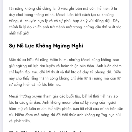
Tài năng không chỉ dừng lại ở việc ghi bàn mà còn thể hiện ở tư
duy chơi bóng thông minh. Messi luôn biết cách tạo ra khoảng
trống, di chuyển hợp lý và có sự phối hợp ăn ý với đồng đội. Đây
chính là lý do khiến anh trở thành một trong những cầu thủ xuất sắc
nhất thế giới.
Sự Nỗ Lực Không Ngừng Nghỉ
Mặc dù sở hữu tài năng thiên bẩm, nhưng Messi cũng không bao
giờ ngừng nỗ lực rèn luyện và hoàn thiện bản thân. Anh luôn chăm
chỉ luyện tập, trau dồi kỹ thuật và thể lực để duy trì phong độ. Điều
này cho thấy rằng thành công không chỉ đến từ tài năng mà còn từ
sự cống hiến và nỗ lực liên tục.
Messi thường xuyên tham gia các buổi tập, bất kể thời tiết hay áp
lực từ các giải đấu. Anh không muốn phụ sự kỳ vọng của người
hâm mộ và luôn muốn thể hiện phiên bản tốt nhất của mình trên sân
cỏ. Niềm đam mê bóng đá đã thôi thúc anh không ngừng học hỏi
và phát triển.