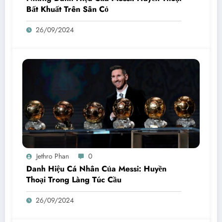
Bất Khuất Trên Sân Cỏ
26/09/2024
Jethro Phan
0
Danh Hiệu Cá Nhân Của Messi: Huyền
Thoại Trong Làng Túc Cầu
26/09/2024