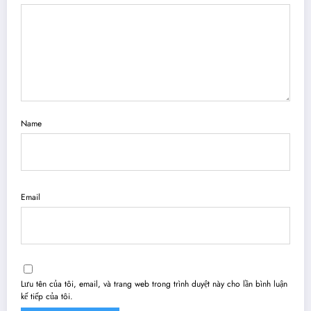
Name
Email
Lưu tên của tôi, email, và trang web trong trình duyệt này cho lần bình luận
kế tiếp của tôi.