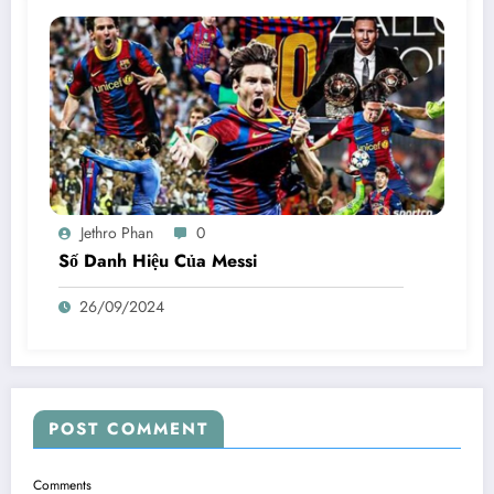
Jethro Phan
0
Số Danh Hiệu Của Messi
26/09/2024
POST COMMENT
Comments