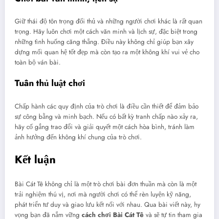
Giữ thái độ tôn trọng đối thủ và những người chơi khác là rất quan
trọng. Hãy luôn chơi một cách văn minh và lịch sự, đặc biệt trong
những tình huống căng thẳng. Điều này không chỉ giúp bạn xây
dựng mối quan hệ tốt đẹp mà còn tạo ra một không khí vui vẻ cho
toàn bộ ván bài.
Tuân thủ luật chơi
Chấp hành các quy định của trò chơi là điều cần thiết để đảm bảo
sự công bằng và minh bạch. Nếu có bất kỳ tranh chấp nào xảy ra,
hãy cố gắng trao đổi và giải quyết một cách hòa bình, tránh làm
ảnh hưởng đến không khí chung của trò chơi.
Kết luận
Bài Cát Tê không chỉ là một trò chơi bài đơn thuần mà còn là một
trải nghiệm thú vị, nơi mà người chơi có thể rèn luyện kỹ năng,
phát triển tư duy và giao lưu kết nối với nhau. Qua bài viết này, hy
vọng bạn đã nắm vững
cách chơi Bài Cát Tê
và sẽ tự tin tham gia