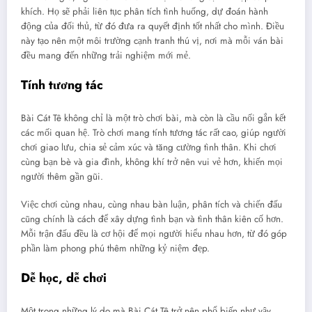
khích. Họ sẽ phải liên tục phân tích tình huống, dự đoán hành
động của đối thủ, từ đó đưa ra quyết định tốt nhất cho mình. Điều
này tạo nên một môi trường cạnh tranh thú vị, nơi mà mỗi ván bài
đều mang đến những trải nghiệm mới mẻ.
Tính tương tác
Bài Cát Tê không chỉ là một trò chơi bài, mà còn là cầu nối gắn kết
các mối quan hệ. Trò chơi mang tính tương tác rất cao, giúp người
chơi giao lưu, chia sẻ cảm xúc và tăng cường tình thân. Khi chơi
cùng bạn bè và gia đình, không khí trở nên vui vẻ hơn, khiến mọi
người thêm gần gũi.
Việc chơi cùng nhau, cùng nhau bàn luận, phân tích và chiến đấu
cũng chính là cách để xây dựng tình bạn và tình thân kiên cố hơn.
Mỗi trận đấu đều là cơ hội để mọi người hiểu nhau hơn, từ đó góp
phần làm phong phú thêm những kỷ niệm đẹp.
Dễ học, dễ chơi
Một trong những lý do mà Bài Cát Tê trở nên phổ biến như vậy