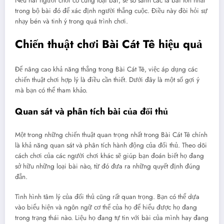
Nếu hai người chơi có cùng loại bài, sẽ so sánh các lá bài lớn nhất
trong bộ bài đó để xác định người thắng cuộc. Điều này đòi hỏi sự
nhạy bén và tinh ý trong quá trình chơi.
Chiến thuật chơi Bài Cát Tê hiệu quả
Để nâng cao khả năng thắng trong Bài Cát Tê, việc áp dụng các
chiến thuật chơi hợp lý là điều cần thiết. Dưới đây là một số gợi ý
mà bạn có thể tham khảo.
Quan sát và phân tích bài của đối thủ
Một trong những chiến thuật quan trọng nhất trong Bài Cát Tê chính
là khả năng quan sát và phân tích hành động của đối thủ. Theo dõi
cách chơi của các người chơi khác sẽ giúp bạn đoán biết họ đang
sở hữu những loại bài nào, từ đó đưa ra những quyết định đúng
đắn.
Tình hình tâm lý của đối thủ cũng rất quan trọng. Bạn có thể dựa
vào biểu hiện và ngôn ngữ cơ thể của họ để hiểu được họ đang
trong trạng thái nào. Liệu họ đang tự tin với bài của mình hay đang