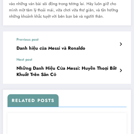
vào những ván bài sôi động trong tương lai. Hãy luôn giữ cho
mình một tâm lý thoải mái, vừa chơi vừa thư giãn, và tận hưởng
những khoảnh khắc tuyệt vời bên bạn bè và người thân.
Previous post
Danh hiệu của Messi và Ronaldo
Next post
Những Danh Hiệu Của Messi: Huyền Thoại Bất
Khuất Trên Sân Cỏ
RELATED POSTS