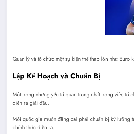
Quản lý và tổ chức một sự kiện thể thao lớn như Euro 
Lập Kế Hoạch và Chuẩn Bị
Một trong những yếu tố quan trọng nhất trong việc tổ 
diễn ra giải đấu.
Mỗi quốc gia muốn đăng cai phải chuẩn bị kỹ lưỡng từ
chính thức diễn ra.