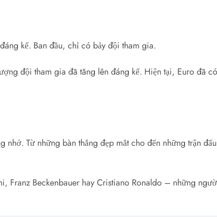
 đáng kể. Ban đầu, chỉ có bảy đội tham gia.
ượng đội tham gia đã tăng lên đáng kể. Hiện tại, Euro đã có 
 nhớ. Từ những bàn thắng đẹp mắt cho đến những trận đấu kị
tini, Franz Beckenbauer hay Cristiano Ronaldo – những ngườ