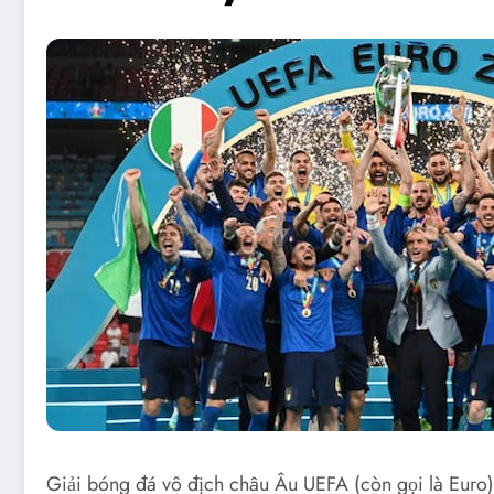
Giải bóng đá vô địch châu Âu UEFA (còn gọi là Euro) k