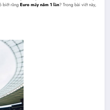
ó biết rằng
Euro mấy năm 1 lần
? Trong bài viết này,