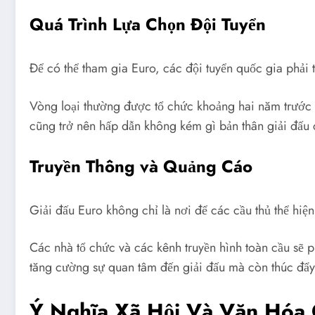
Quá Trình Lựa Chọn Đội Tuyển
Để có thể tham gia Euro, các đội tuyển quốc gia phải t
Vòng loại thường được tổ chức khoảng hai năm trước kh
cũng trở nên hấp dẫn không kém gì bản thân giải đấu 
Truyền Thông và Quảng Cáo
Giải đấu Euro không chỉ là nơi để các cầu thủ thể hiện
Các nhà tổ chức và các kênh truyền hình toàn cầu sẽ ph
tăng cường sự quan tâm đến giải đấu mà còn thúc đẩy 
Ý Nghĩa Xã Hội Và Văn Hóa 