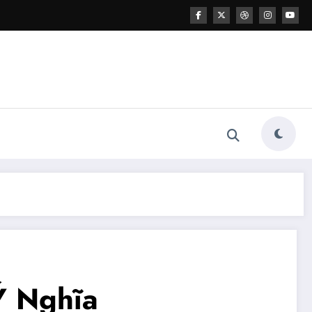
Ý Nghĩa