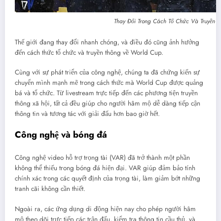
Thay Đổi Trong Cách Tổ Chức Và Truyền T
Thế giới đang thay đổi nhanh chóng, và điều đó cũng ảnh hưởng
đến cách thức tổ chức và truyền thông về World Cup.
Cùng với sự phát triển của công nghệ, chúng ta đã chứng kiến sự
chuyển mình mạnh mẽ trong cách thức mà World Cup được quảng
bá và tổ chức. Từ livestream trực tiếp đến các phương tiện truyền
thông xã hội, tất cả đều giúp cho người hâm mộ dễ dàng tiếp cận
thông tin và tương tác với giải đấu hơn bao giờ hết.
Công nghệ và bóng đá
Công nghệ video hỗ trợ trọng tài (VAR) đã trở thành một phần
không thể thiếu trong bóng đá hiện đại. VAR giúp đảm bảo tính
chính xác trong các quyết định của trọng tài, làm giảm bớt những
tranh cãi không cần thiết.
Ngoài ra, các ứng dụng di động hiện nay cho phép người hâm
mộ theo dõi trực tiếp các trận đấu, kiểm tra thông tin cầu thủ, và