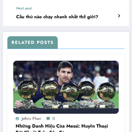
Next post
Cầu thủ nào chạy nhanh nhất thế giới?
RELATED POSTS
Jethro Phan
0
Những Danh Hiệu Của Messi: Huyền Thoại