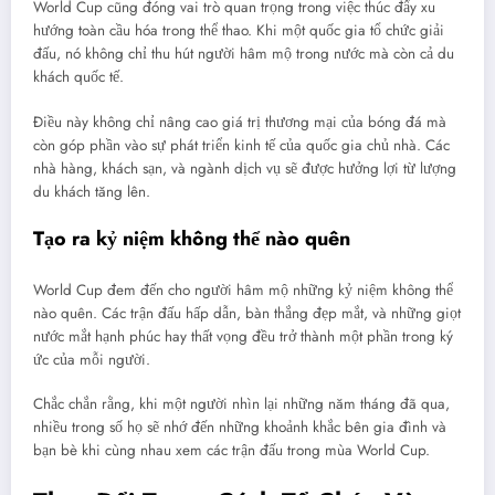
World Cup cũng đóng vai trò quan trọng trong việc thúc đẩy xu
hướng toàn cầu hóa trong thể thao. Khi một quốc gia tổ chức giải
đấu, nó không chỉ thu hút người hâm mộ trong nước mà còn cả du
khách quốc tế.
Điều này không chỉ nâng cao giá trị thương mại của bóng đá mà
còn góp phần vào sự phát triển kinh tế của quốc gia chủ nhà. Các
nhà hàng, khách sạn, và ngành dịch vụ sẽ được hưởng lợi từ lượng
du khách tăng lên.
Tạo ra kỷ niệm không thể nào quên
World Cup đem đến cho người hâm mộ những kỷ niệm không thể
nào quên. Các trận đấu hấp dẫn, bàn thắng đẹp mắt, và những giọt
nước mắt hạnh phúc hay thất vọng đều trở thành một phần trong ký
ức của mỗi người.
Chắc chắn rằng, khi một người nhìn lại những năm tháng đã qua,
nhiều trong số họ sẽ nhớ đến những khoảnh khắc bên gia đình và
bạn bè khi cùng nhau xem các trận đấu trong mùa World Cup.