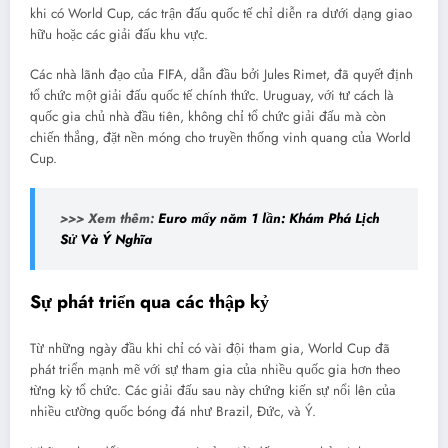
khi có World Cup, các trận đấu quốc tế chỉ diễn ra dưới dạng giao
hữu hoặc các giải đấu khu vực.
Các nhà lãnh đạo của FIFA, dẫn đầu bởi Jules Rimet, đã quyết định
tổ chức một giải đấu quốc tế chính thức. Uruguay, với tư cách là
quốc gia chủ nhà đầu tiên, không chỉ tổ chức giải đấu mà còn
chiến thắng, đặt nền móng cho truyền thống vinh quang của World
Cup.
>>> Xem thêm:
Euro mấy năm 1 lần: Khám Phá Lịch
Sử Và Ý Nghĩa
Sự phát triển qua các thập kỷ
Từ những ngày đầu khi chỉ có vài đội tham gia, World Cup đã
phát triển mạnh mẽ với sự tham gia của nhiều quốc gia hơn theo
từng kỳ tổ chức. Các giải đấu sau này chứng kiến sự nổi lên của
nhiều cường quốc bóng đá như Brazil, Đức, và Ý.