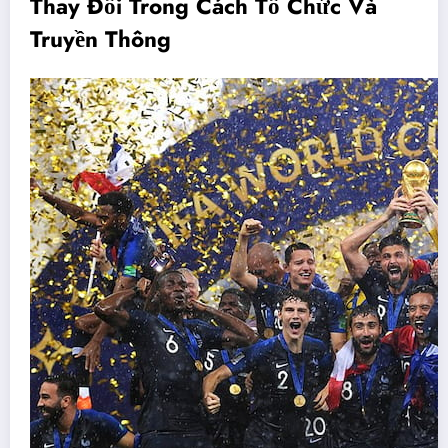
Thay Đổi Trong Cách Tổ Chức Và
Truyền Thông