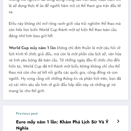
là sử dụng thực tế ảo để người hâm mộ có thể tham gia trận đấu từ
xa.
Điều này không chỉ mở rộng ranh giới của trải nghiệm thể thao mà
còn hứa hẹn biến World Cup thành một sự kiện thể thao toàn cầu
đáng nhớ hơn bao giờ hết.
World Cup mấy năm 1 lần
không chỉ đơn thuần là một câu hỏi về
lịch trình tổ chức giải đấu, mà còn là một phần của lịch sử, văn hóa
và tình yêu bóng đá toàn cầu. Từ những ngày đầu tổ chức cho đến
hiện tại, World Cup đã trở thành một biểu tượng không chỉ cho thể
thao mà còn cho sự kết nối giữa các quốc gia, cộng đồng và con
người. Hy vọng rằng với những thông tin và phân tích trên, bạn đã
có cái nhìn sâu sắc hơn về giải đấu hấp dẫn này và những gì nó
mang lại cho thế giới.
Previous post
Euro mấy năm 1 lần: Khám Phá Lịch Sử Và Ý
Nghĩa