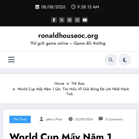
Skip
08/08/2026
9:38:16 AM
to
content
ronaldhouseoc.org
Thế giới game online – Game đổi thưởng
Home
Thể thao
World Cup Mấy Năm 1 Lần: Tìm Hiểu Về Giải Bóng Đá Lớn Nhất Hành
Tinh
Thể Thao
Jethro Phan
25/09/2024
0 Comments
World Cup Mấy Năm 1