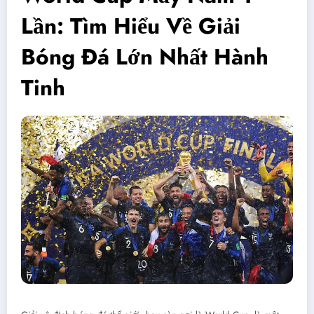
Lần: Tìm Hiểu Về Giải
Bóng Đá Lớn Nhất Hành
Tinh